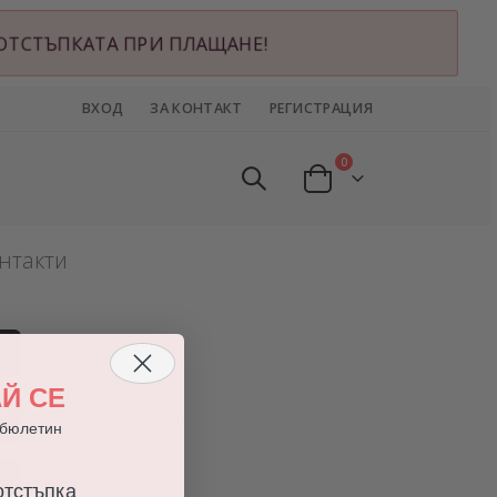
ИЖ ОТСТЪПКАТА ПРИ ПЛАЩАНЕ!
ВХОД
ЗА КОНТАКТ
РЕГИСТРАЦИЯ
артикули
0
Cart
нтакти
+359 889269609
Й СЕ
sales@vikababy.com
 бюлетин
Facebook
тстъпка