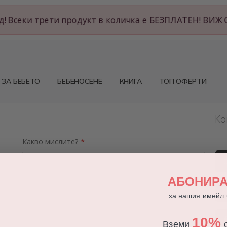
год! Всеки трети продукт в количка е БЕЗПЛАТЕН! В
ЗА БЕБЕТО
БЕБЕНОСЕНЕ
КНИГА
ТОП ОФЕРТИ
Ко
Какво мислите?
АБОНИРА
за нашия имейл
10%
Вземи
о