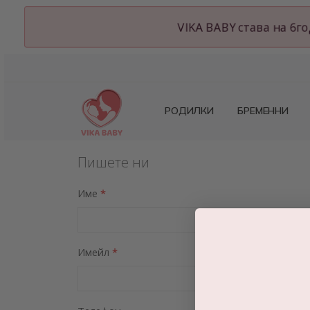
VIKA BABY става на 6
РОДИЛКИ
БРЕМЕННИ
Пишете ни
Име
Имейл