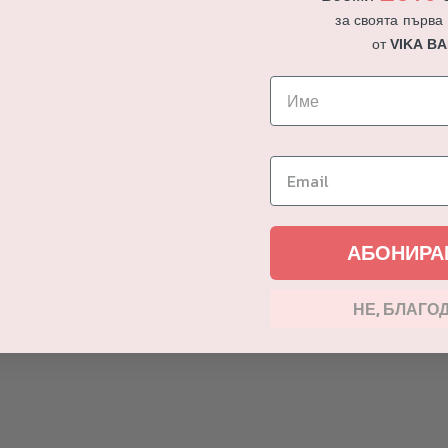
за своята първа
от
VIKA B
АБОНИРА
НЕ, БЛАГО