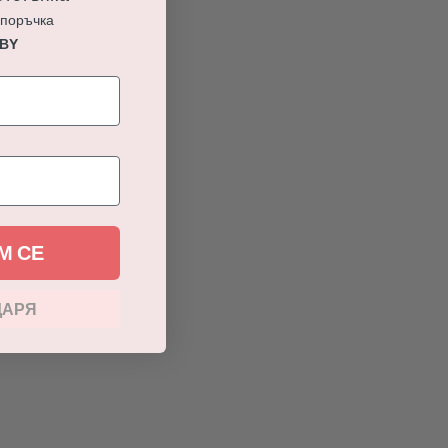
 поръчка
ABY
М СЕ
ДАРЯ