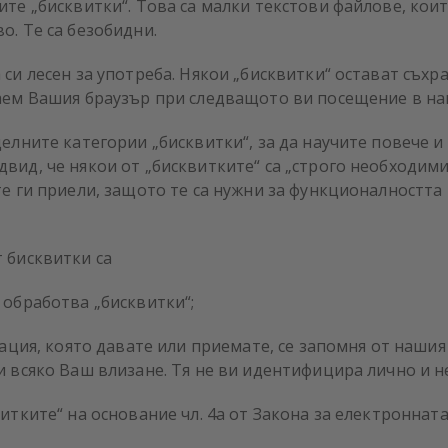
те „бисквитки“. Това са малки текстови файлове, коит
о. Те са безобидни.
си лесен за употреба. Някои „бисквитки“ остават съхр
наем Вашия браузър при следващото ви посещение в на
делните категории „бисквитки“, за да научите повече 
вид, че някои от „бисквитките“ са „строго необходими“
те ги приели, защото те са нужни за функционалността
 бисквитки са
 обработва „бисквитки“;
мация, която давате или приемате, се запомня от нашия 
и всяко Ваш влизане. Тя не ви идентифицира лично и н
тките“ на основание чл. 4а от Закона за електронната тъ