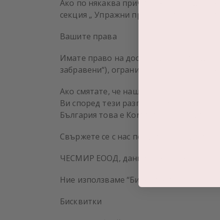
Ако по някаква причина желаете да отк
секция „ Упражни правата си! “ на наши
Вашите права
Имате право на достъп до Вашите данни
забравени“), ограничаване на обработк
Ако смятате, че нашето обработване на
Ви според тези разпоредби са били на
България това е Комисията за защита на
Свържете се с нас по един от следните 
ЧЕСМИР ЕООД, данни за контакт: Варна, у
Ние използваме “Бисквитки”
Бисквитки