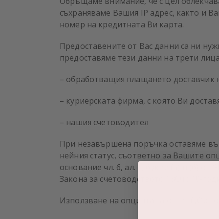
Обръщаме внимание, че с цел облекчава
съхраняваме Вашия IP адрес, както и В
номер на кредитната Ви карта.
Предоставените от Вас данни са ни нуж
предоставяме тези данни на трети лица
– обработващия плащането доставчик на 
– куриерската фирма, с която Ви достав
– нашия счетоводител
При незавършена поръчка оставяме във
нейния статус, съответно за Вашите оп
основание чл. 6, ал. 1, букви (а) и (б)
Закона за счетоводството ( ЗСч ) 10-год
Използване на опцията за отказ („Opt-o