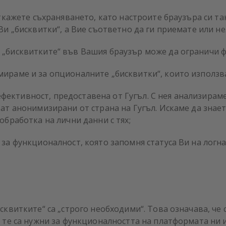
откажете съхраняването, като настроите браузъра си та
Ви „бисквитки“, а Вие съответно да ги приемате или не
„бисквитките“ във Вашия браузър може да ограничи ф
ираме и за опционалните „бисквитки“, които използва
за ефективност, предоставена от Гугъл. С нея анализира
ат анонимизирани от страна на Гугъл. Искаме да знаете
обработка на лични данни с тях;
 за функционалност, която запомня статуса Ви на логн
сквитките“ са „строго необходими“. Това означава, че
о те са нужни за функционалността на платформата ни 