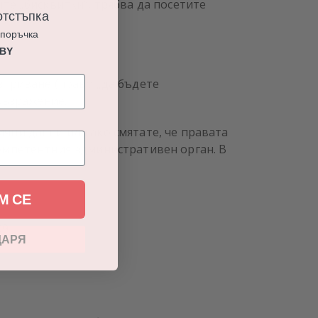
те „бисквитки“, трябва да посетите
тстъпка
 поръчка
ABY
зтриване (право „да бъдете
възражение.
чни данни или ако смятате, че правата
компетентния административен орган. В
М СЕ
09
ДАРЯ