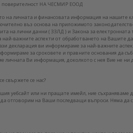
а поверителност
НА ЧЕСМИР ЕООД
то на личната и финансовата информация на нашите кл
чително въз основа на приложимото законодателство
ита на лични данни ( ЗЗЛД ) и Закона за електронната т
а най-важните аспекти от обработването на Вашите д
тази декларация ви информираме за най-важните аспе
информираме за сроковете и правните основания да съ
 личната Ви информация, доколкото с нея Вие не ни д
 се свържете се нас?
шия уебсайт или ни пращате имейл, ние съхраняваме д
а да отговорим на Ваши последващи въпроси. Няма да 