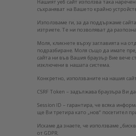
Нашият уеб сайт използва така наречени
съхраняват на Вашето крайно устройств
Използваме ги, за да поддържаме сайта 
изтриете. Те ни позволяват да разпоз
Моля, кликнете върху заглавията на от
подразбиране. Моля също да имате пред
сайта ни във Вашия браузър Вие вече с
изключени в нашата система.
Конкретно, използваните на нашия сайт
CSRF Token – задължава браузъра Ви да
Session ID – гарантира, че всяка инфор
ще Ви третира като „нов“ посетител пр
Искаме да знаете, че използваме „бискви
от GDPR.