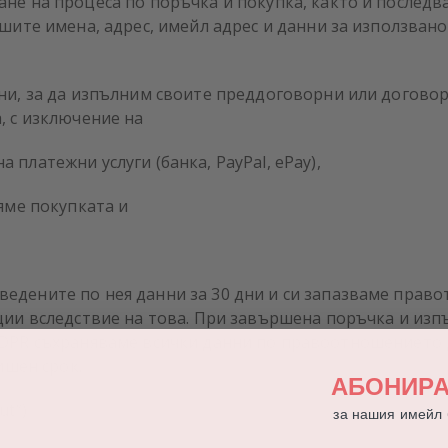
не на процеса по поръчка и покупка, както и последв
ашите имена, адрес, имейл адрес и данни за използван
ни, за да изпълним своите преддоговорни или договор
, с изключение на
платежни услуги (банка, PayPal, ePay),
яме покупката и
едените по нея данни за 30 дни и си запазваме прав
ции вследствие на това. При завършена поръчка и изп
 от GDPR съхраняваме всички данни по правоотношението
ишен срок.
АБОНИРА
ut“)
за нашия имейл