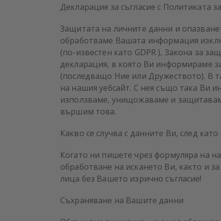
Декларация за съгласие с
Политиката з
Защитата на личните данни и опазване
обработваме Вашата информация изклю
(по-известен като GDPR ), Закона за защ
декларация, в която Ви информираме з
(последващо Ние или Дружеството). В 
на нашия уебсайт. С нея също така Ви 
използваме, унищожаваме и защитаваме
вършим това.
Какво се случва с данните Ви, след като
Когато ни пишете чрез формуляра на на
обработване на искането Ви, както и з
лица без Вашето изрично съгласие!
Съхраняване на Вашите данни