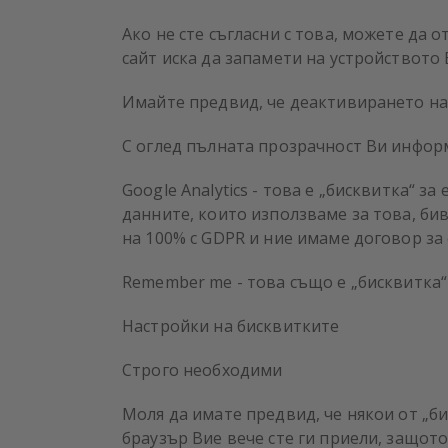
Ако не сте съгласни с това, можете да 
сайт иска да запамети на устройството 
Имайте предвид, че деактивирането на 
С оглед пълната прозрачност Ви информ
Google Analytics - това е „бисквитка“ 
данните, които използваме за това, бив
на 100% с GDPR и ние имаме договор за 
Remember me - това също е „бисквитка“
Настройки на бисквитките
Строго необходими
Моля да имате предвид, че някои от „би
браузър Вие вече сте ги приели, защот