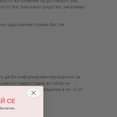
ащото изпълнение на договора с Вас,
ото от Вас платежно средство, например
ни задължения спрямо Вас. Не
ото да Ви информираме периодично за
ълнен от наша страна договор на
 до изтичане на предвидения в чл. 12 от
Й СЕ
 бюлетин