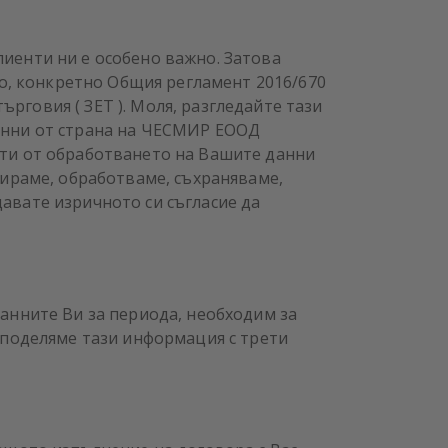
иенти ни е особено важно. Затова
, конкретно Общия регламент 2016/670
ърговия ( ЗЕТ ). Моля, разгледайте тази
анни от страна на ЧЕСМИР ЕООД
кти от обработването на Вашите данни
бираме, обработваме, съхраняваме,
авате изричното си съгласие да
анните Ви за периода, необходим за
споделяме тази информация с трети