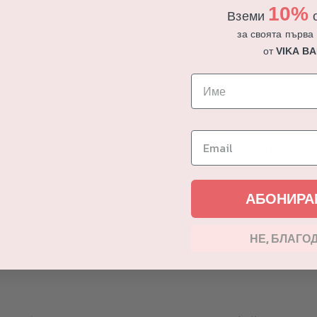
ажете услугите, които предоставяме чрез гореизброени
10%
Вземи
о
я сайт и да следвате посочените там стъпки.
за своята първа
от
VIKA B
, които обработваме, както и право на коригиране, и
ата, преносимост на данни, оттегляне на съгласието и 
 Вашите данни нарушава разпоредбите за защита на ли
рушени по някакъв начин, можете да се обърнете към 
 лични данни .
АБОНИРА
начини:
л. "Поп Димитър" 7, ап 63, info@chesmir.bg , 0
8892696
НЕ, БЛАГО