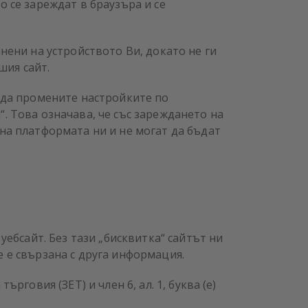
о се зареждат в браузъра и се
анени на устройството Ви, докато не ги
шия сайт.
и да промените настройките по
. Това означава, че със зареждането на
 на платформата ни и не могат да бъдат
уебсайт. Без тази „бисквитка“ сайтът ни
е е свързана с друга информация.
рговия (ЗЕТ) и член 6, ал. 1, буква (е)