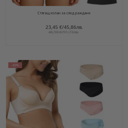
Стягащ колан за след раждане
23,45 €
/
45,86лв.
46,90 €
/
91,73лв.
-43%