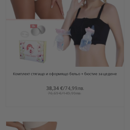
Комплект стягащо и оформящо бельо + бюстие за цедене
38,34 €
/
74,99лв.
76,69 €
/
149,99лв.