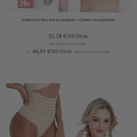
Комплект бюстие за цедене + сутиен за кърмене
35,78 €
/
69,98лв.
61,35 €
/
119,99лв.
46,01 €
/
89,99лв.
76,69 €
/
149,99лв.