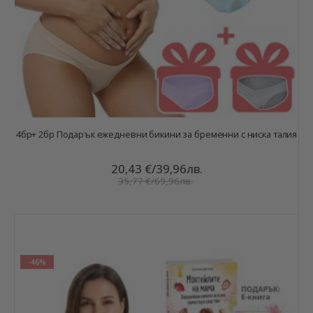
4бр+ 2бр Подарък ежедневни бикини за бременни с ниска талия
20,43 €
/
39,96лв.
35,77 €
/
69,96лв.
-46%