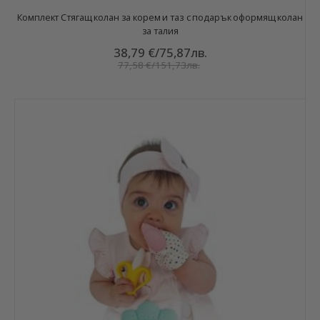
Комплект Стягащ колан за корем и таз с подарък оформящ колан
за талия
38,79 €
/
75,87лв.
77,58 €
/
151,73лв.