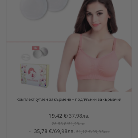
Комплект сутиен за кърмене + подплънки за кърмачки
19,42 €
/
37,98лв.
26,58 €
/
51,99лв.
35,78 €
/
69,98лв.
51,12 €
/
99,98лв.