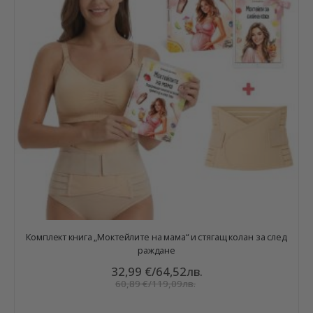
Комплект книга „Моктейлите на мама“ и стягащ колан за след
раждане
32,99 €
/
64,52лв.
60,89 €
/
119,09лв.