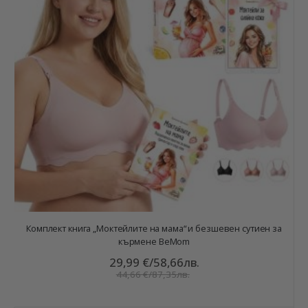
Комплект книга „Моктейлите на мама“ и безшевен сутиен за
кърмене BeMom
29,99 €
/
58,66лв.
44,66 €
/
87,35лв.