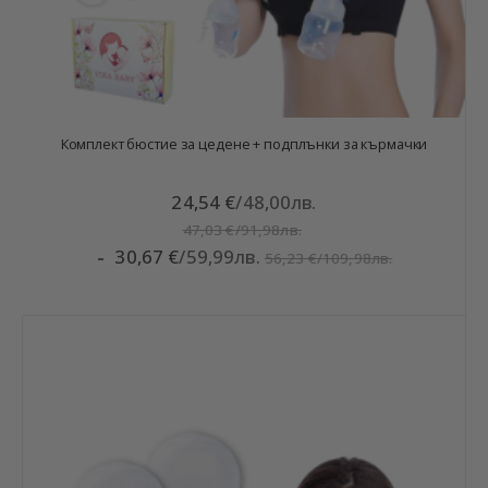
Комплект бюстие за цедене + подплънки за кърмачки
24,54 €
/
48,00лв.
47,03 €
/
91,98лв.
30,67 €
/
59,99лв.
56,23 €
/
109,98лв.