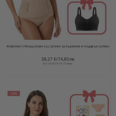
Комплект стягащ колан със сутиен за кърмене и подарък сутиен
38,27 €
/
74,85лв.
67,35 €
/
131,73лв.
-50%