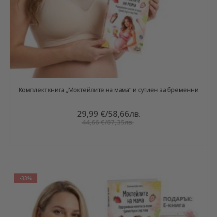
Комплект книга „Моктейлите на мама“ и сутиен за бременни
29,99 €
/
58,66лв.
44,66 €
/
87,35лв.
-33%