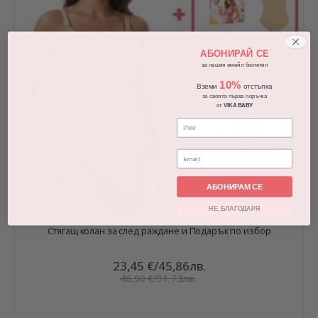
АБОНИРАЙ СЕ
за нашия имейл бюлетин
10%
Вземи
отстъпка
за своята първа поръчка
от
VIKA BABY
АБОНИРАМ СЕ
НЕ, БЛАГОДАРЯ
Стягащ колан за след раждане и Подарък по избор
23,45 €
/
45,86лв.
46,90 €
/
91,73лв.