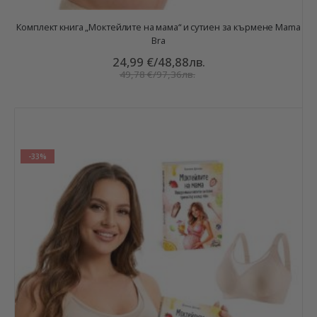
Комплект книга „Моктейлите на мама“ и сутиен за кърмене Mama
Bra
24,99 €
/
48,88лв.
49,78 €
/
97,36лв.
-33%