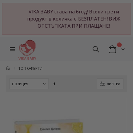
VIKA BABY става на 6год! Всеки трети
продукт в количка е БЕЗПЛАТЕН! ВИЖ
ОТСТЪПКАТА ПРИ ПЛАЩАНЕ!
артикул
0
Превключване
Cart
Nav
ТОП ОФЕРТИ
Настрой
ФИЛТРИ
низходяща
посока