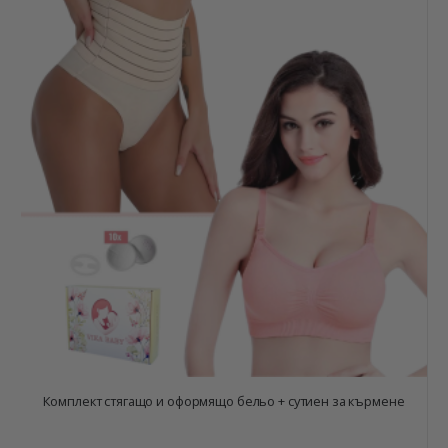
Комплект стягащо и оформящо бельо + сутиен за кърмене