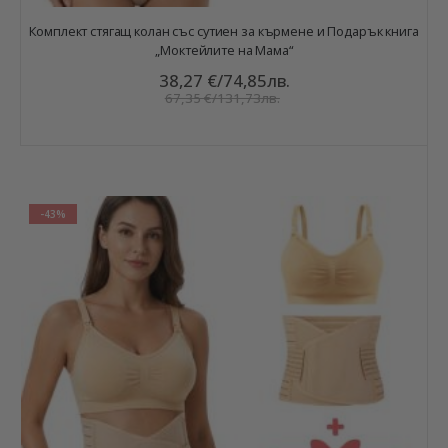
Комплект стягащ колан със сутиен за кърмене и Подарък книга
„Моктейлите на Мама“
38,27 €
/
74,85лв.
67,35 €
/
131,73лв.
-43%